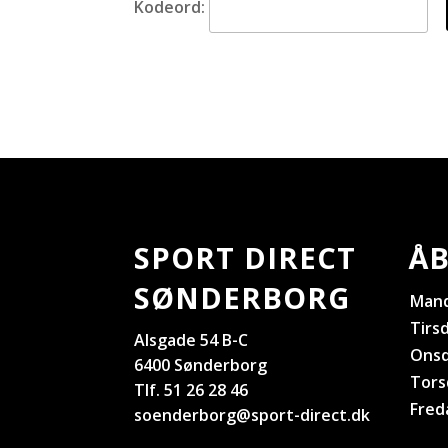
Kodeord:
SPORT DIRECT
ÅB
SØNDERBORG
Man
Tirs
Alsgade 54 B-C
Ons
6400 Sønderborg
Tors
Tlf. 51 26 28 46
Fred
soenderborg@sport-direct.dk