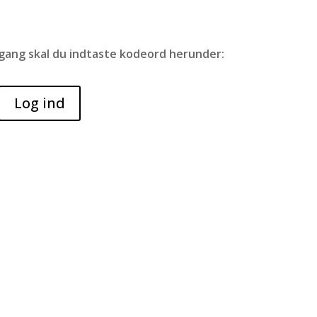
dgang skal du indtaste kodeord herunder:
ingstider
Kontakter
Bruno Bank Olesen
dag
08.30 – 17.00