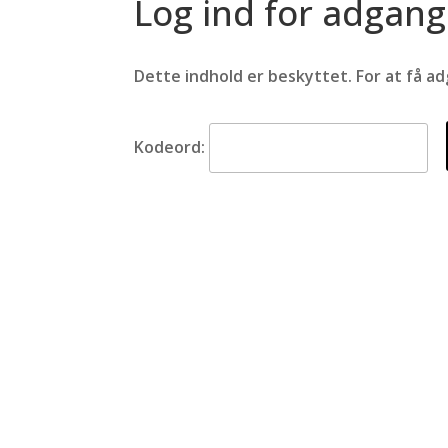
Log ind for adgang
Dette indhold er beskyttet. For at få a
Kodeord:
Sport Direct
Åbn
Sønderborg
Man