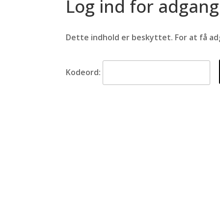
Log ind for adgang
Dette indhold er beskyttet. For at få a
Kodeord:
Sport Direct
Åbn
Sønderborg
Man