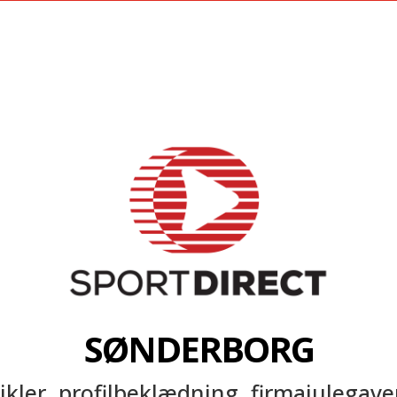
SØNDERBORG
kler, profilbeklædning, firmajulegave