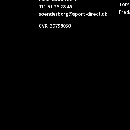
Tors
Tlf. 51 26 28 46
Fred
soenderborg@sport-direct.dk
CVR:
39798050
Handelsbetingelser
–
Cookie og privatlivspolitik