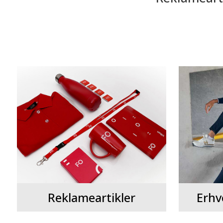
Reklameartikler
Erhv