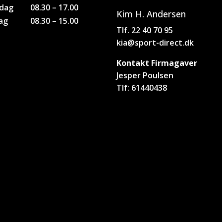
dag
08.30 – 17.00
Kim H. Andersen
ag
08.30 – 15.00
Tlf. 22 40 70 95
kia@sport-direct.dk
Kontakt Firmagaver
Jesper Poulsen
Tlf: 61440438
jp@sport-direct.dk
Bogholderi
bogholderisonderborg@sp
direct.dk