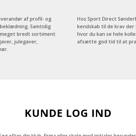
verandør af profil- og
Hos Sport Direct Sønderb
i beklædning. Samtidig
kendskab til de krav der s
t meget bredt sortiment
hvor du kan se hele kolle
aver, julegaver,
afsætte god tid til at p
hør.
KUNDE LOG IND
Søg efter din klub, firma eller skole med initialer herunder