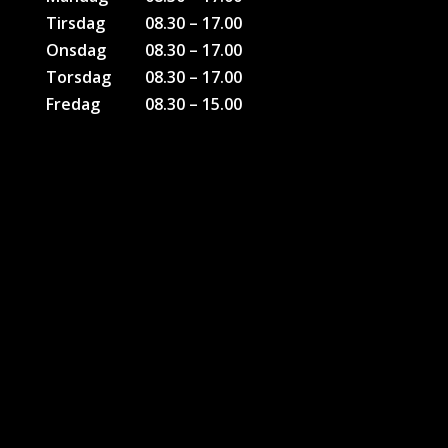
Tirsdag
08.30 – 17.00
Onsdag
08.30 – 17.00
Torsdag
08.30 – 17.00
Fredag
08.30 – 15.00
KONTAKTER
Bruno Bank Olesen
Tlf: 51 26 28 46
Soenderborg@sport-direct.dk
Kim H. Andersen
Tlf. 22 40 70 95
kia@sport-direct.dk
Kontakt Firmagaver
Jesper Poulsen
Tlf: 61440438