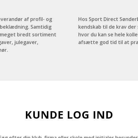
verandør af profil- og
Hos Sport Direct Sønderb
i beklædning. Samtidig
kendskab til de krav der s
t meget bredt sortiment
hvor du kan se hele kolle
aver, julegaver,
afsætte god tid til at p
hør.
KUNDE LOG IND
Søg efter din klub, firma eller skole med initialer herunder