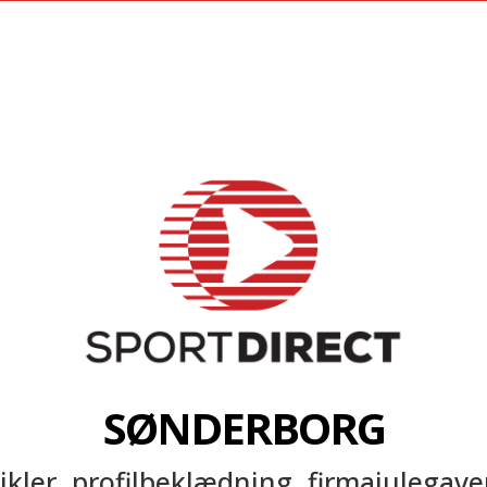
SØNDERBORG
kler, profilbeklædning, firmajulegave