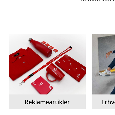
Reklameartikler
Erhv