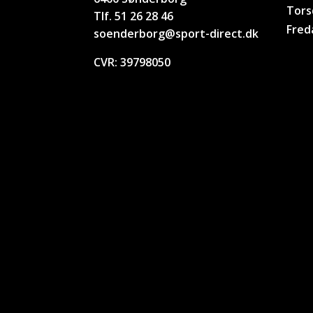
Tors
Tlf. 51 26 28 46
Fred
soenderborg@sport-direct.dk
CVR:
39798050
Handelsbetingelser
–
Cookie og privatlivspolitik