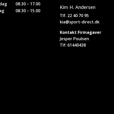
dag
08.30 – 17.00
Kim H. Andersen
ag
08.30 – 15.00
Tlf. 22 40 70 95
kia@sport-direct.dk
Kontakt Firmagaver
Jesper Poulsen
Tlf: 61440438
jp@sport-direct.dk
Bogholderi
bogholderisonderborg@sp
direct.dk