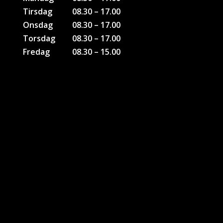
Tirsdag
08.30 – 17.00
Onsdag
08.30 – 17.00
Torsdag
08.30 – 17.00
Fredag
08.30 – 15.00
KONTAKTER
Bruno Bank Olesen
Tlf: 51 26 28 46
Soenderborg@sport-direct.dk
Kim H. Andersen
Tlf. 22 40 70 95
kia@sport-direct.dk
Kontakt Firmagaver
Jesper Poulsen
Tlf: 61440438