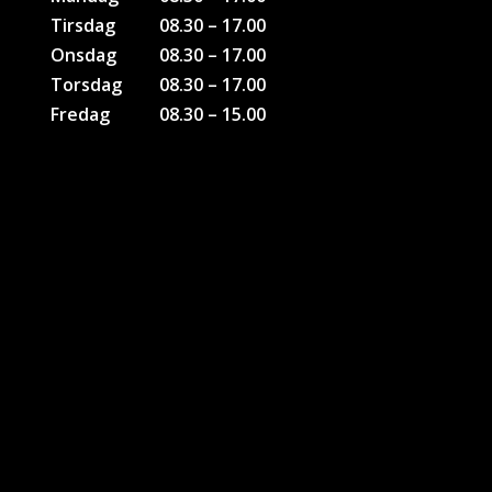
Tirsdag
08.30 – 17.00
Onsdag
08.30 – 17.00
Torsdag
08.30 – 17.00
Fredag
08.30 – 15.00
KONTAKTER
Bruno Bank Olesen
Tlf: 51 26 28 46
Soenderborg@sport-direct.dk
Kim H. Andersen
Tlf. 22 40 70 95
kia@sport-direct.dk
Kontakt Firmagaver
Jesper Poulsen
Tlf: 61440438