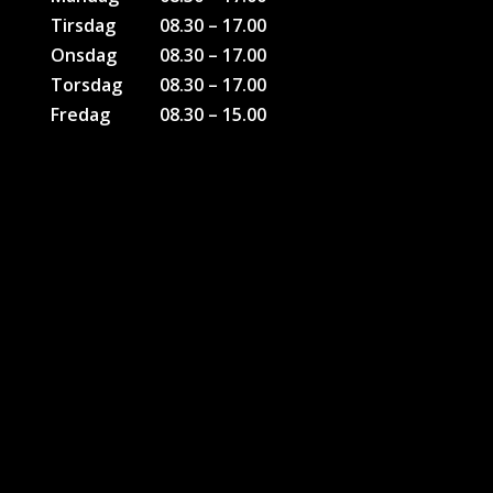
Tirsdag
08.30 – 17.00
Onsdag
08.30 – 17.00
Torsdag
08.30 – 17.00
Fredag
08.30 – 15.00
KONTAKTER
Bruno Bank Olesen
Tlf: 51 26 28 46
Soenderborg@sport-direct.dk
Kim H. Andersen
Tlf. 22 40 70 95
kia@sport-direct.dk
Kontakt Firmagaver
Jesper Poulsen
Tlf: 61440438