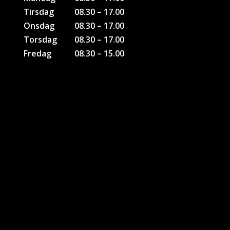
Tirsdag
08.30 – 17.00
Onsdag
08.30 – 17.00
Torsdag
08.30 – 17.00
Fredag
08.30 – 15.00
KONTAKTER
Bruno Bank Olesen
Tlf: 51 26 28 46
Soenderborg@sport-direct.dk
Kim H. Andersen
Tlf. 22 40 70 95
kia@sport-direct.dk
Kontakt Firmagaver
Jesper Poulsen
Tlf: 61440438