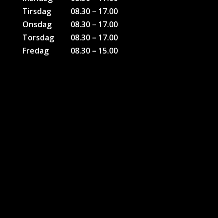
Tirsdag
08.30 – 17.00
Onsdag
08.30 – 17.00
Torsdag
08.30 – 17.00
Fredag
08.30 – 15.00
KONTAKTER
Bruno Bank Olesen
Tlf: 51 26 28 46
Soenderborg@sport-direct.dk
Kim H. Andersen
Tlf. 22 40 70 95
kia@sport-direct.dk
Kontakt Firmagaver
Jesper Poulsen
Tlf: 61440438