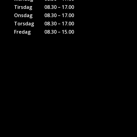
Tirsdag
08.30 – 17.00
Onsdag
08.30 – 17.00
Torsdag
08.30 – 17.00
Fredag
08.30 – 15.00
KONTAKTER
Bruno Bank Olesen
Tlf: 51 26 28 46
Soenderborg@sport-direct.dk
Kim H. Andersen
Tlf. 22 40 70 95
kia@sport-direct.dk
Kontakt Firmagaver
Jesper Poulsen
Tlf: 61440438